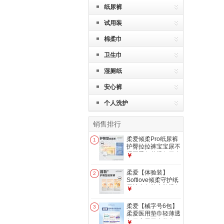
纸尿裤
试用装
棉柔巾
卫生巾
湿厕纸
安心裤
个人洗护
销售排行
柔爱倾柔Pro纸尿裤
1
护臀拉拉裤宝宝尿不
湿夏季超薄透气干爽
￥
防漏 XXXL码学习裤
26片
柔爱【体验装】
2
Softlove倾柔守护纸
尿裤小包装亲肤透气
￥
干爽防漏尿片NB
NB码腰贴型纸尿裤5
柔爱【械字号6包】
3
片*1包
柔爱医用垫巾轻薄透
气日夜用干爽垫巾
￥