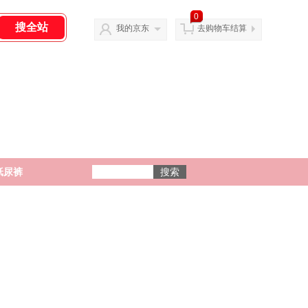
0
我的京东
去购物车结算
纸尿裤