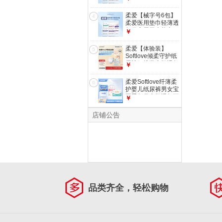
日用240mm*8片*3
包
柔爱【械字号6包】
4
柔爱医用垫巾轻薄透
气日夜用干爽垫巾
￥
超长夜用420mm*4
片*3包
柔爱【体验装】
5
Softlove倾柔守护纸
尿裤便携装亲肤透气
￥
干爽防漏尿片NB M
码腰贴型纸尿裤5片
柔爱Softlove纤薄柔
6
*1包
护婴儿纸尿裤男女宝
夏季超薄亲肤透气正
￥
装拉拉裤 学习裤L码
1包（48片）
店铺公告
品类齐全，轻松购物