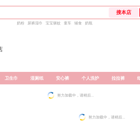
奶粉
尿裤湿巾
宝宝驱蚊
童车
辅食
奶瓶
店
卫生巾
湿厕纸
安心裤
个人洗护
拉拉裤
努力加载中，请稍后...
努力加载中，请稍后...